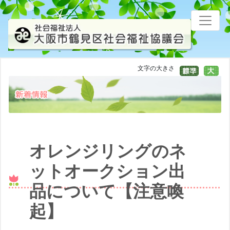
文字の大きさ
オレンジリングのネ
ットオークション出
品について【注意喚
起】